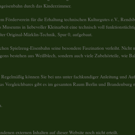
zeugeisenbahn durch das Kinderzimmer.
em Förderverein für die Erhaltung technischen Kulturgutes e.V., Rendsb
 Museums in liebevoller Kleinarbeit eine technisch voll funktionstüchti
ter Original-Märklin-Technik, Spur 0, aufgebaut.
ischen Spielzeug-Eisenbahn seine besondere Faszination verleiht. Nicht n
ns bestehen aus Weißblech, sondern auch viele Zubehörteile, wie Ba
a. Regelmäßig können Sie bei uns unter fachkundiger Anleitung und Auf
twas Vergleichbares gibt es im gesamten Raum Berlin und Brandenburg n
n.
denen externen Inhalten auf dieser Website noch nicht erteilt.