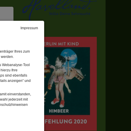
Impressum
n,
enträger Ihres zum
t werden.
Das Webanalyse-Tool
eiter
hierzu Ihre
ps sind ebenfalls
tails anzeigen“ und
damit einverstanden,
wahl jederzeit mit
enschutzhinweisen