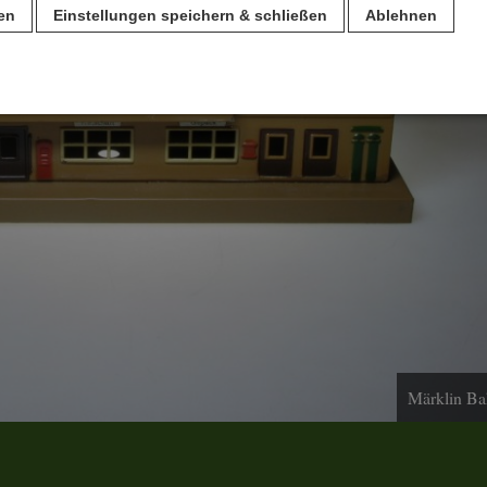
ren
Einstellungen speichern & schließen
Ablehnen
n
für den Betrieb der Seite unbedingt notwendig. Hierbei werden keinerlei person
ch eine anonyme Session-ID wird hinterlegt.
Matomo Analytics für die Auswertung der Seitenaufrufe als Statistik. Die hierdurch
ch auf unseren eigenen Servern gespeichert. Eine Übertragung an Dritte erfolgt ni
izeIP zur Anonymisierung Ihrer IP-Adresse, so dass diese gekürzt wird und nicht
tseite zugeordnet werden kann.
meo
 die Plattformen YouTube oder Vimeo eingebunden. Wir nutzen YouTube im erweit
ieser Modus bewirkt laut YouTube, dass YouTube keine Informationen über die B
Märklin Ba
bevor diese sich das Video ansehen.
 Inhalte
ne Inhalte auf den Seiten dieser Website eingebunden. Das können Kartendienste 