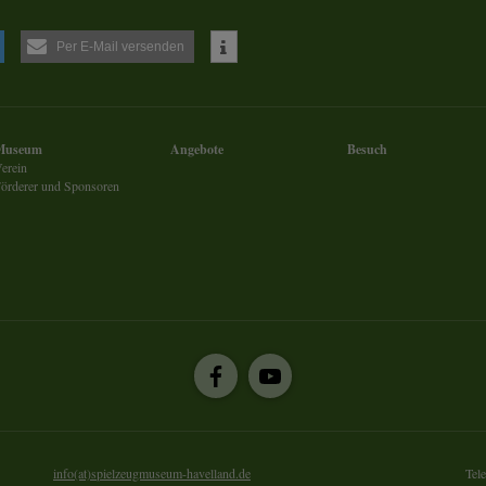
endungen einer externen Website.
Per E-Mail versenden
Museum
Angebote
Besuch
erein
örderer und Sponsoren
info(at)spielzeugmuseum-havelland.de
Tel