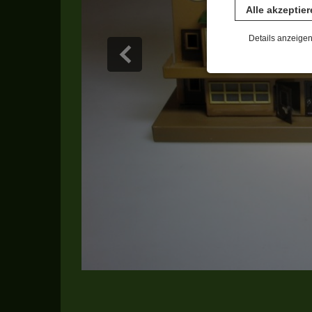
Alle akzeptie
Details anzeige
Notwendig
Diese Cookies sind 
gespeichert. Ledigli
Statistik
Diese Website nutzt 
werden ausschließli
die Funktion Anonym
auf unserer Interne
YouTube / Vi
Videos werden über
Datenschutzmodus. D
Website speichert, 
Eingebundene
Optional sind exter