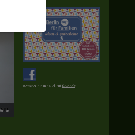
enbezogenen Daten
 gespeicherten Daten
cht. Wir verwenden
 mehr Ihrem Besuch
Besuchen Sie uns auch auf
facebook
!
erten
esucher auf dieser
hnhof
wie z.B. Google Maps