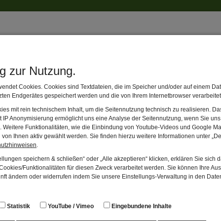
m im Havelland.
en Sie den Film auf YouTube an. Dafür auf das YouTube-Symbol klicke
ng zur Nutzung.
endet Cookies. Cookies sind Textdateien, die im Speicher und/oder auf einem Dat
ten Endgerätes gespeichert werden und die von Ihrem Internetbrowser verarbeite
es mit rein technischem Inhalt, um die Seitennutzung technisch zu realisieren. 
W
t IP Anonymisierung ermöglicht uns eine Analyse der Seitennutzung, wenn Sie uns 
en. Weitere Funktionalitäten, wie die Einbindung von Youtube-Videos und Google Ma
von Ihnen aktiv gewählt werden. Sie finden hierzu weitere Informationen unter „De
hutzhinweisen
.
llungen speichern & schließen“ oder „Alle akzeptieren“ klicken, erklären Sie sich 
ookies/Funktionalitäten für diesen Zweck verarbeitet werden. Sie können Ihre Aus
unft ändern oder widerrufen indem Sie unsere Einstellungs-Verwaltung in den Dat
Statistik
YouTube / Vimeo
Eingebundene Inhalte