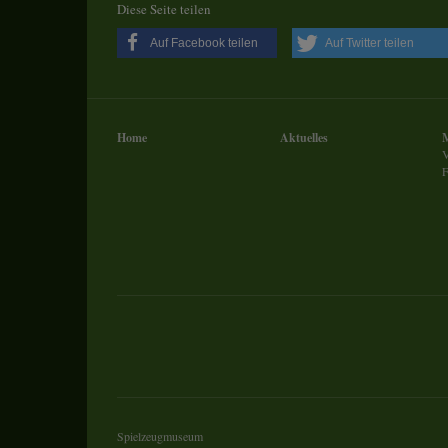
sein oder auch Anw
Diese Seite teilen
Auf Facebook teilen
Auf Twitter teilen
Home
Aktuelles
V
F
Spielzeugmuseum